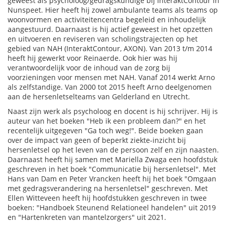
geweest als psycholoog/gedragskundige bij InteraktContour in
Nunspeet. Hier heeft hij zowel ambulante teams als teams op
woonvormen en activiteitencentra begeleid en inhoudelijk
aangestuurd. Daarnaast is hij actief geweest in het opzetten
en uitvoeren en reviseren van scholingstrajecten op het
gebied van NAH (InteraktContour, AXON). Van 2013 t/m 2014
heeft hij gewerkt voor Reinaerde. Ook hier was hij
verantwoordelijk voor de inhoud van de zorg bij
voorzieningen voor mensen met NAH. Vanaf 2014 werkt Arno
als zelfstandige. Van 2000 tot 2015 heeft Arno deelgenomen
aan de hersenletselteams van Gelderland en Utrecht.
Naast zijn werk als psycholoog en docent is hij schrijver. Hij is
auteur van het boeken "Heb ik een probleem dan?" en het
recentelijk uitgegeven "Ga toch weg!". Beide boeken gaan
over de impact van geen of beperkt ziekte-inzicht bij
hersenletsel op het leven van de persoon zelf en zijn naasten.
Daarnaast heeft hij samen met Mariella Zwaga een hoofdstuk
geschreven in het boek "Communicatie bij hersenletsel". Met
Hans van Dam en Peter Vrancken heeft hij het boek "Omgaan
met gedragsverandering na hersenletsel" geschreven. Met
Ellen Witteveen heeft hij hoofdstukken geschreven in twee
boeken: "Handboek Steunend Relationeel handelen" uit 2019
en "Hartenkreten van mantelzorgers" uit 2021.