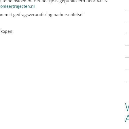
g te beïnvloeden. Het boekje is gepubliceerd door AXON
nleertrajecten.nl
aan met gedragsverandering na hersenletsel
 kopen!